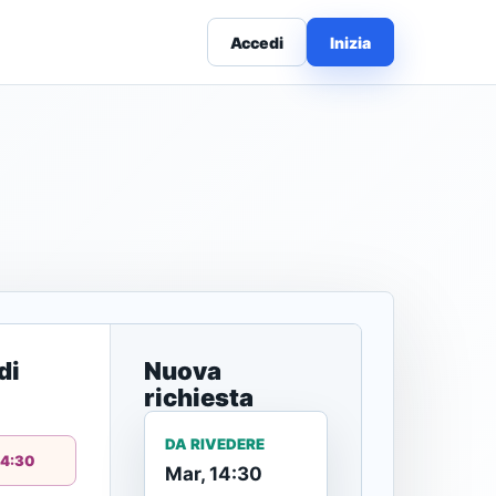
Accedi
Inizia
es, and
and follow-
di
Nuova
richiesta
ng service
DA RIVEDERE
14:30
Mar, 14:30