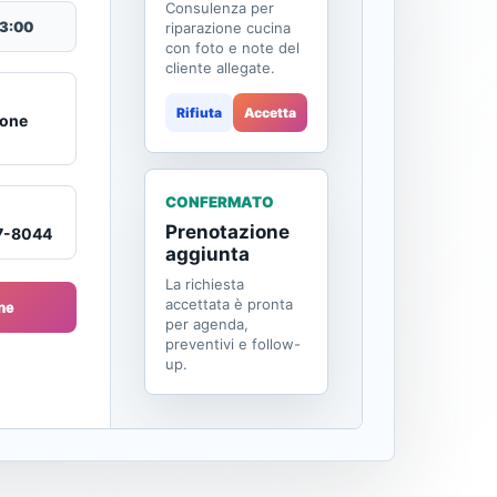
Consulenza per
13:00
riparazione cucina
con foto e note del
cliente allegate.
Rifiuta
Accetta
ione
CONFERMATO
Prenotazione
17-8044
aggiunta
La richiesta
accettata è pronta
ne
per agenda,
preventivi e follow-
up.