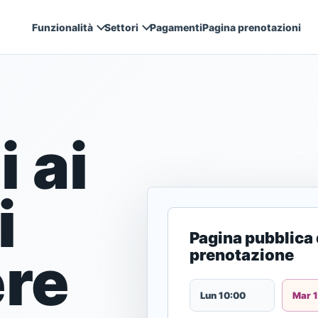
Funzionalità
Settori
Pagamenti
Pagina prenotazioni
es
ore tools your
 service work you run.
o
Automotive
Booking & Scheduling
atture, prenotazioni e
Vehicles, service bookings, quot
 ai
ment link.
Turn customer visits into scheduled work.
payment.
Invoices
Beauty
i
rs approve.
s, and trip reminders.
Create invoices with payment status built in.
Appointments, deposits, quotes, 
up.
Pagina pubblica 
Gestione clienti
Entrepreneurs
tion.
Tieni insieme contatti e storico.
ere
prenotazione
eposits, invoices, and
A connected workflow for growi
teams.
Lun 10:00
Mar 
ices