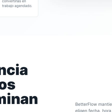
convertirlas en
trabajo agendado.
ncia
los
rminan
BetterFlow mantien
eligen fecha, hora