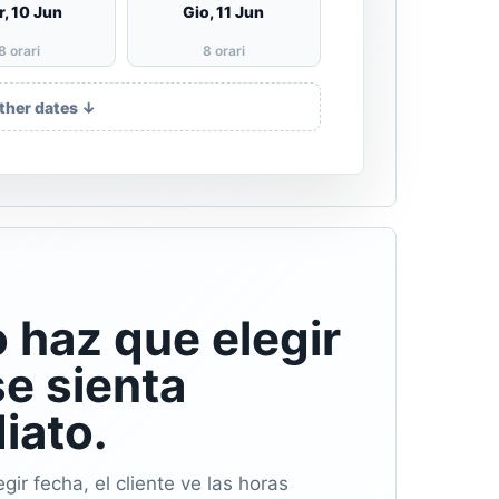
, 10 Jun
Gio, 11 Jun
8 orari
8 orari
ther dates ↓
 haz que elegir
se sienta
iato.
ir fecha, el cliente ve las horas