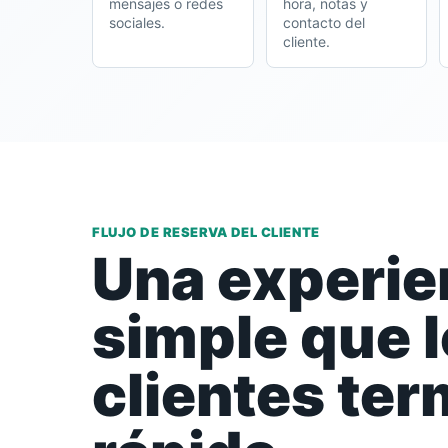
mensajes o redes
hora, notas y
sociales.
contacto del
cliente.
FLUJO DE RESERVA DEL CLIENTE
Una experie
simple que 
clientes te