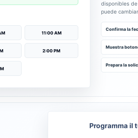
disponibles de
puede cambiarl
Confirma la fec
 AM
11:00 AM
Muestra botones
PM
2:00 PM
Prepara la soli
PM
Programma il 