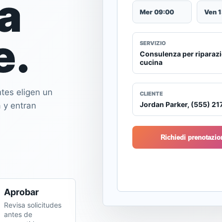
a
es, invoices, and
Mer 09:00
Ven 
e.
SERVIZIO
Consulenza per riparaz
cucina
tes eligen un
CLIENTE
Jordan Parker, (555) 2
a y entran
Richiedi prenotazio
Aprobar
Revisa solicitudes
antes de