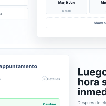
Mar, 9 Jun
Mer
8 orari
ta
Show o
o appuntamento
Luego
hora 
a
Detalles
3
inmed
Después de eleg
Cambiar