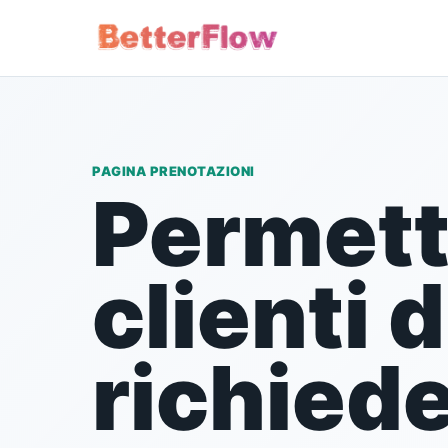
BetterFlow features
Settori BetterFlow serv
Move from booking to payment with the c
See how BetterFlow fits the
service business uses every day.
Servizi a domicili
PAGINA PRENOTAZIONI
Pagamenti
Lavori, preventivi, f
Permetti
Capturar in person or send a pay
pagamenti.
Estimates
Tourism
clienti d
Add visual proof before custome
Guests, paid booking
Notifications
Events
See the activity that needs atten
richied
Fechas, estimates, d
alerts.
Professional Serv