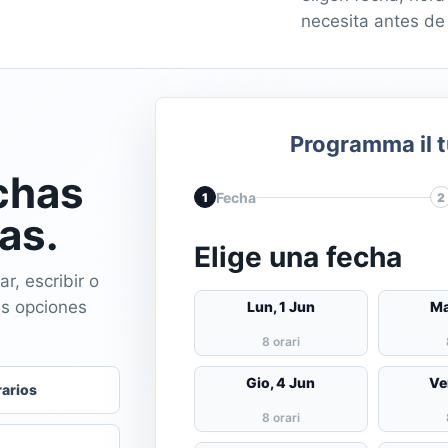
necesita antes de 
Programma il 
chas
Fecha
1
2
as.
Elige una fecha
r, escribir o
as opciones
Lun, 1 Jun
Ma
8 orari
Gio, 4 Jun
Ve
rarios
8 orari