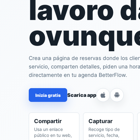
lavoro d
Client records, quot
payment.
ovunqu
Crea una página de reservas donde los clien
servicio, comparten detalles, piden una hor
directamente en tu agenda BetterFlow.
Scarica app
Inizia gratis
Compartir
Capturar
Usa un enlace
Recoge tipo de
público en tu web,
servicio, fecha,