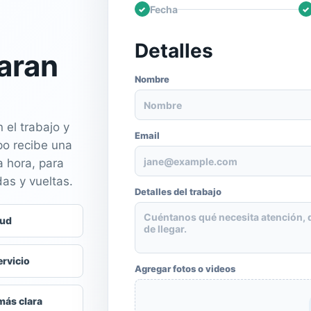
Fecha
✓
✓
Detalles
laran
Nombre
Nombre
 el trabajo y
Email
po recibe una
jane@example.com
a hora, para
das y vueltas.
Detalles del trabajo
Cuéntanos qué necesita atención, 
tud
de llegar.
ervicio
Agregar fotos o videos
más clara