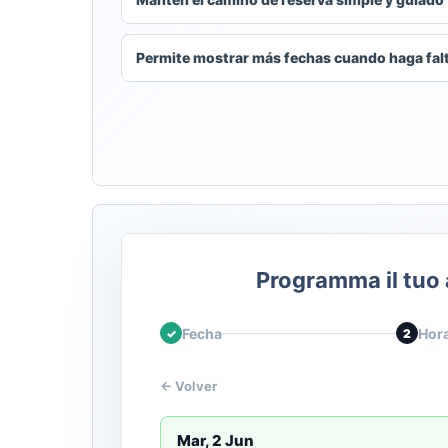
Permite mostrar más fechas cuando haga fal
Programma il tu
Fecha
Hor
✓
2
← Volver
Mar, 2 Jun