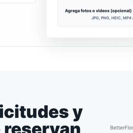
Agrega fotos o videos (opcional)
JPG, PNG, HEIC, MP4 a
icitudes y
 reservan
BetterFlo